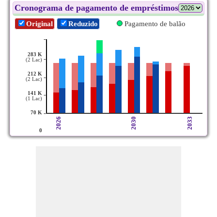
Cronograma de pagamento de empréstimos
Original
Reduzido
Pagamento de balão
-
283 K
-
(2 Lac)
212 K
-
(2 Lac)
141 K
-
(1 Lac)
-
70 K
2026
2030
2033
0