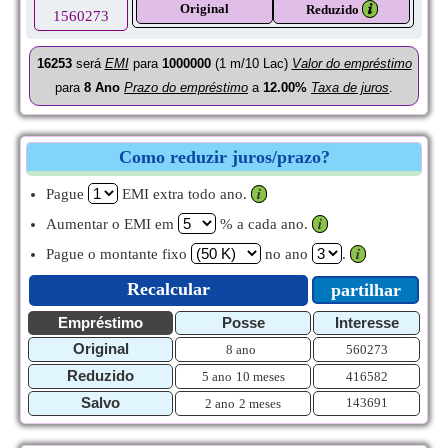
Original
𝒊
Reduzido
1560273
16253
será
EMI
para
1000000
(1 m/10 Lac)
Valor do empréstimo
para
8
Ano
Prazo do empréstimo
a
12.00%
Taxa de juros
.
Como reduzir juros/prazo?
Pague
EMI extra todo ano.
𝒊
Aumentar o EMI em
% a cada ano.
𝒊
Pague o montante fixo
no ano
.
𝒊
Recalcular
partilhar
Empréstimo
Posse
Interesse
Original
8 ano
560273
Reduzido
5 ano
10 meses
416582
Salvo
143691
2 ano
2 meses