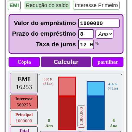
EMI
Redução do saldo
Interesse Primeiro
Pa
Valor do empréstimo
Prazo do empréstimo
Taxa de juros
%
Cópia
partilhar
EMI
560 K
(5 Lac)
416 K
16253
(4 Lac)
Interesse
560273
1,000,000
Principal
8
6
1000000
Ano
Ano
Total