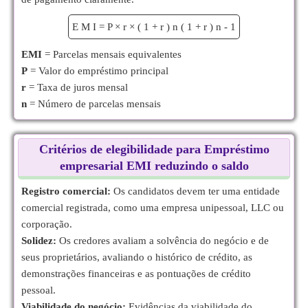
E
M
I
=
P
×
r
×
(
1
+
r
)
n
(
1
+
r
)
n
-
1
EMI
= Parcelas mensais equivalentes
P
= Valor do empréstimo principal
r
= Taxa de juros mensal
n
= Número de parcelas mensais
Critérios de elegibilidade para Empréstimo
empresarial EMI reduzindo o saldo
Registro comercial:
Os candidatos devem ter uma entidade
comercial registrada, como uma empresa unipessoal, LLC ou
corporação.
Solidez:
Os credores avaliam a solvência do negócio e de
seus proprietários, avaliando o histórico de crédito, as
demonstrações financeiras e as pontuações de crédito
pessoal.
Viabilidade do negócio:
Evidências da viabilidade do