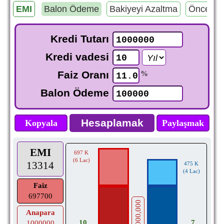
EMI
Balon Ödeme
Bakiyeyi Azaltma
Önce Fa
Kredi Tutarı
Kredi vadesi
Faiz Oranı
%
Balon Ödeme
Kopyala
Paylaşmak
EMI
697 K
(6 Lac)
13314
475 K
(4 Lac)
Faiz
697700
1,000,000
Anapara
7
10
1000000