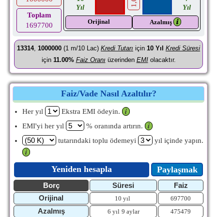
Yıl
Yıl
Toplam
Orijinal
𝒊
Azalmış
1697700
13314
,
1000000
(1 m/10 Lac)
Kredi Tutarı
için
10
Yıl
Kredi Süresi
için
11.00%
Faiz Oranı
üzerinden
EMI
olacaktır.
Faiz/Vade Nasıl Azaltılır?
Her yıl
Ekstra EMI ödeyin.
𝒊
EMI'yi her yıl
% oranında artırın.
𝒊
tutarındaki toplu ödemeyi
yıl içinde yapın.
𝒊
Yeniden hesapla
Paylaşmak
Borç
Süresi
Faiz
Orijinal
10 yıl
697700
Azalmış
6 yıl
9 aylar
475479