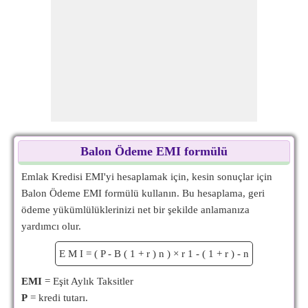
Balon Ödeme EMI formülü
Emlak Kredisi EMI'yi hesaplamak için, kesin sonuçlar için
Balon Ödeme EMI formülü kullanın. Bu hesaplama, geri
ödeme yükümlülüklerinizi net bir şekilde anlamanıza
yardımcı olur.
E
M
I
=
(
P
-
B
(
1
+
r
)
n
)
×
r
1
-
(
1
+
r
)
-
n
EMI
= Eşit Aylık Taksitler
P
= kredi tutarı.