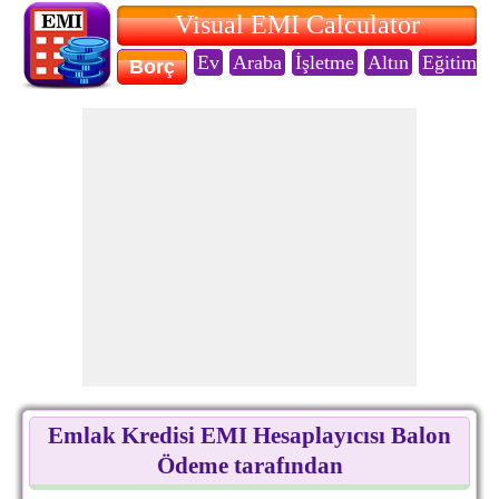
Visual EMI Calculator
Ev
Araba
İşletme
Altın
Eğitim
Borç
Emlak Kredisi EMI Hesaplayıcısı Balon
Ödeme tarafından