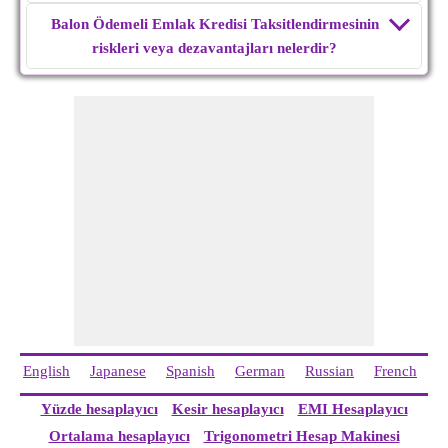
Balon Ödemeli Emlak Kredisi Taksitlendirmesinin
riskleri veya dezavantajları nelerdir?
English
Japanese
Spanish
German
Russian
French
I
Yüzde hesaplayıcı
Kesir hesaplayıcı
EMI Hesaplayıcı
Ortalama hesaplayıcı
Trigonometri Hesap Makinesi