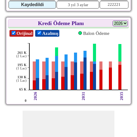
Kaydedildi
222221
3 yıl
3 aylar
Kredi Ödeme Planı
Orijinal
Azalmış
Balon Ödeme
-
261 K
-
(2 Lac)
195 K
-
(1 Lac)
130 K
-
(1 Lac)
-
65 K
2026
2031
2035
0