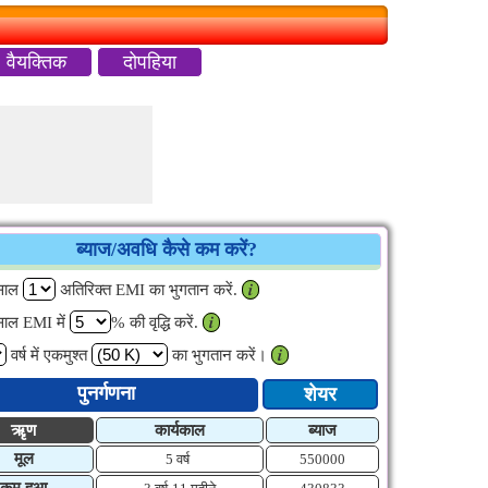
वैयक्तिक
दोपहिया
ब्याज/अवधि कैसे कम करें?
साल
अतिरिक्त EMI का भुगतान करें.
𝒊
साल EMI में
% की वृद्धि करें.
𝒊
वर्ष में एकमुश्त
का भुगतान करें।
𝒊
पुनर्गणना
शेयर
ऋृण
कार्यकाल
ब्याज
मूल
5 वर्ष
550000
कम हुआ