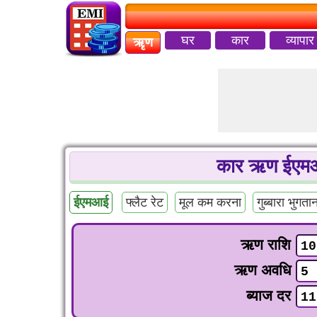
घर
कार
व्यापार
ऋृण
कार ऋण ईएमआ
ईएमआई
फ्लैट रेट
मूल कम करना
गुब्बारा भुगता
ऋण राशि
ऋण अवधि
ब्याज दर