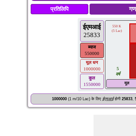
प्रतिलिपि
ईएमआई
550 K
(5 Lac)
25833
ब्याज
550000
मूल धन
5
1000000
वर्ष
कुल
मूल
1550000
1000000
(1 m/10 Lac) के लिए
ईएमआई
होगी
25833
,