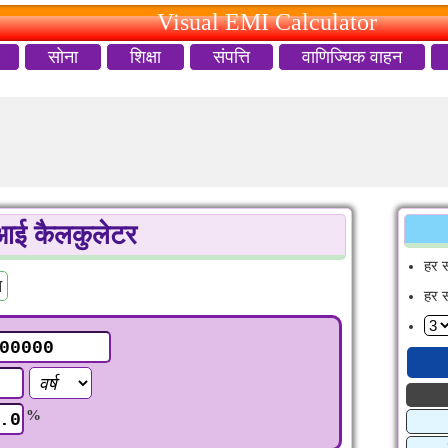
Visual EMI Calculator
सोना
शिक्षा
संपत्ति
वाणिज्यिक वाहन
ई कैलकुलेटर
हर 
न
हर 
%