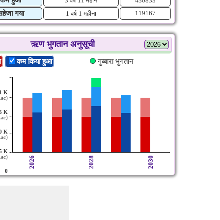
3 वर्ष
11 महीने
430833
सहेजा गया
119167
1 वर्ष
1 महीना
ऋण भुगतान अनुसूची
ल
कम किया हुआ
गुब्बारा भुगतान
-
1 K
-
Lac)
5 K
-
Lac)
0 K
-
Lac)
-
5 K
Lac)
2026
2028
2030
0