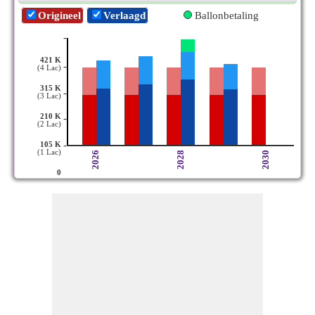
Origineel
Verlaagd
Ballonbetaling
-
421 K
-
(4 Lac)
315 K
-
(3 Lac)
210 K
-
(2 Lac)
-
105 K
(1 Lac)
2026
2028
2030
0