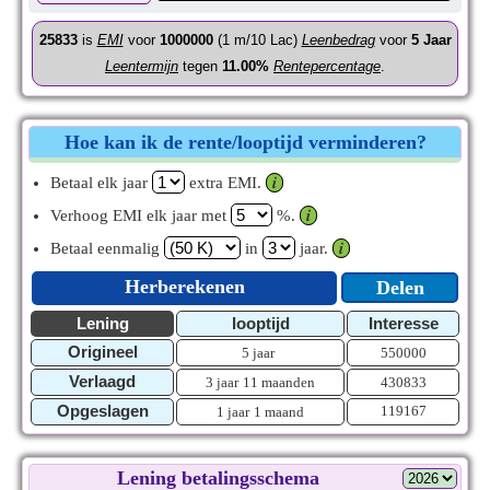
25833
is
EMI
voor
1000000
(1 m/10 Lac)
Leenbedrag
voor
5
Jaar
Leentermijn
tegen
11.00%
Rentepercentage
.
Hoe kan ik de rente/looptijd verminderen?
Betaal elk jaar
extra EMI.
𝒊
Verhoog EMI elk jaar met
%.
𝒊
Betaal eenmalig
in
jaar.
𝒊
Herberekenen
Delen
Lening
looptijd
Interesse
Origineel
5 jaar
550000
Verlaagd
3 jaar
11 maanden
430833
Opgeslagen
119167
1 jaar
1 maand
Lening betalingsschema