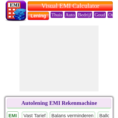
Visual EMI Calculator
Thuis
Auto
Bedrijf
Goud
Onde
Lening
Autolening EMI Rekenmachine
EMI
Vast Tarief
Balans verminderen
Ballonbe