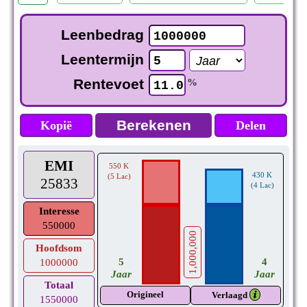
Leenbedrag
Leentermijn
Rentevoet
%
Kopië
Delen
EMI
550 K
430 K
(5 Lac)
25833
(4 Lac)
Interesse
550000
1,000,000
Hoofdsom
4
5
1000000
Jaar
Jaar
Totaal
Origineel
𝒊
Verlaagd
1550000