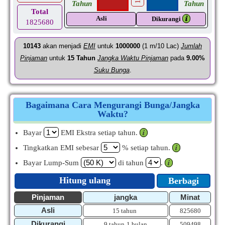
Tahun
Tahun
Total
Asli
𝒊
Dikurangi
1825680
10143
akan menjadi
EMI
untuk
1000000
(1 m/10 Lac)
Jumlah
Pinjaman
untuk
15
Tahun
Jangka Waktu Pinjaman
pada
9.00%
Suku Bunga
.
Bagaimana Cara Mengurangi Bunga/Jangka
Waktu?
Bayar
EMI Ekstra setiap tahun.
𝒊
Tingkatkan EMI sebesar
% setiap tahun.
𝒊
Bayar Lump-Sum
di tahun
.
𝒊
Hitung ulang
Berbagi
Pinjaman
jangka
Minat
Asli
15 tahun
825680
Dikurangi
9 tahun
1 bulan
509498