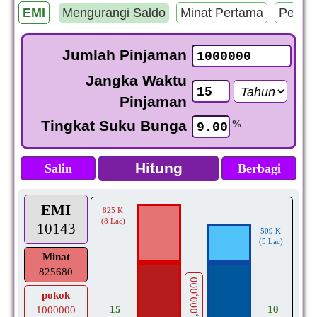
EMI
Mengurangi Saldo
Minat Pertama
Pemba
Jumlah Pinjaman
Jangka Waktu
Pinjaman
Tingkat Suku Bunga
%
Salin
Berbagi
EMI
825 K
(8 Lac)
10143
509 K
(5 Lac)
Minat
825680
1,000,000
pokok
10
15
1000000