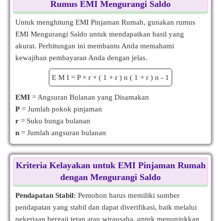
Rumus EMI Mengurangi Saldo
Untuk menghitung EMI Pinjaman Rumah, gunakan rumus
EMI Mengurangi Saldo untuk mendapatkan hasil yang
akurat. Perhitungan ini membantu Anda memahami
kewajiban pembayaran Anda dengan jelas.
E
M
I
=
P
×
r
×
(
1
+
r
)
n
(
1
+
r
)
n
-
1
EMI
= Angsuran Bulanan yang Disamakan
P
= Jumlah pokok pinjaman
r
= Suku bunga bulanan
n
= Jumlah angsuran bulanan
Kriteria Kelayakan untuk EMI Pinjaman Rumah
dengan Mengurangi Saldo
Pendapatan Stabil:
Pemohon harus memiliki sumber
pendapatan yang stabil dan dapat diverifikasi, baik melalui
pekerjaan bergaji tetap atau wirausaha, untuk menunjukkan