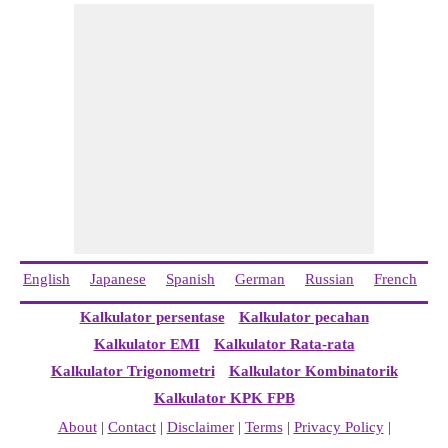
English
Japanese
Spanish
German
Russian
French
I
Kalkulator persentase
Kalkulator pecahan
Kalkulator EMI
Kalkulator Rata-rata
Kalkulator Trigonometri
Kalkulator Kombinatorik
Kalkulator KPK FPB
About
|
Contact
|
Disclaimer
|
Terms
|
Privacy Policy
|