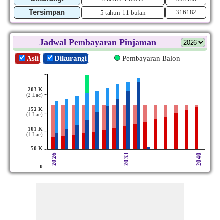
Tersimpan
316182
5 tahun
11 bulan
Jadwal Pembayaran Pinjaman
Asli
Dikurangi
Pembayaran Balon
-
203 K
-
(2 Lac)
152 K
-
(1 Lac)
101 K
-
(1 Lac)
-
50 K
2026
2033
2040
0