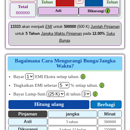
Tahun
Tahun
Total
Asli
𝒊
Dikurangi
800000
13333
akan menjadi
EMI
untuk
500000
(500 K)
Jumlah Pinjaman
untuk
5
Tahun
Jangka Waktu Pinjaman
pada
12.00%
Suku
Bunga
.
Bagaimana Cara Mengurangi Bunga/Jangka
Waktu?
Bayar
EMI Ekstra setiap tahun.
𝒊
Tingkatkan EMI sebesar
% setiap tahun.
𝒊
Bayar Lump-Sum
di tahun
.
𝒊
Hitung ulang
Berbagi
Pinjaman
jangka
Minat
Asli
5 tahun
300000
Dikurangi
3 tahun
11 bulan
235000