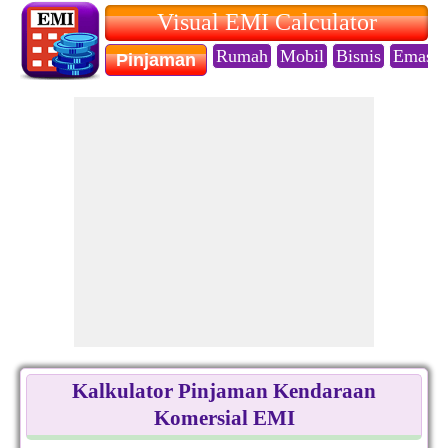
Visual EMI Calculator
Rumah
Mobil
Bisnis
Emas
Pinjaman
Kalkulator Pinjaman Kendaraan
Komersial EMI