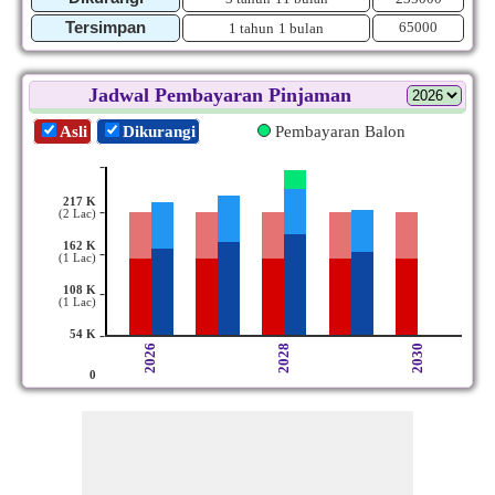
Tersimpan
65000
1 tahun
1 bulan
Jadwal Pembayaran Pinjaman
Asli
Dikurangi
Pembayaran Balon
-
217 K
-
(2 Lac)
162 K
-
(1 Lac)
108 K
-
(1 Lac)
-
54 K
2026
2028
2030
0