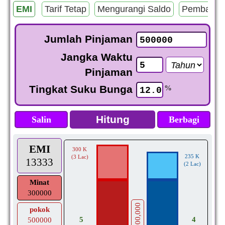
EMI
Tarif Tetap
Mengurangi Saldo
Pembayar
Jumlah Pinjaman
Jangka Waktu
Pinjaman
Tingkat Suku Bunga
%
Salin
Berbagi
EMI
300 K
235 K
(3 Lac)
13333
(2 Lac)
Minat
300000
500,000
pokok
5
4
500000