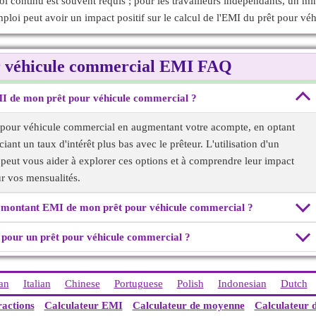
 continu est souvent requis ; pour les travailleurs indépendants, un mi
mploi peut avoir un impact positif sur le calcul de l'EMI du prêt pour v
r véhicule commercial EMI FAQ
I de mon prêt pour véhicule commercial ?
 pour véhicule commercial en augmentant votre acompte, en optant
nt un taux d'intérêt plus bas avec le prêteur. L'utilisation d'un
peut vous aider à explorer ces options et à comprendre leur impact
ur vos mensualités.
le montant EMI de mon prêt pour véhicule commercial ?
 pour un prêt pour véhicule commercial ?
an
Italian
Chinese
Portuguese
Polish
Indonesian
Dutch
ractions
Calculateur EMI
Calculateur de moyenne
Calculateur 