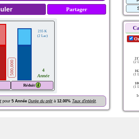
Partager
Ca
235 K
(2 Lac)
Or
21
500,000
(2 
4
16
(1 
Année
10
𝒊
Réduit
(1 
5
t
pour
5
Année
Durée du prêt
à
12.00%
Taux d'intérêt
.