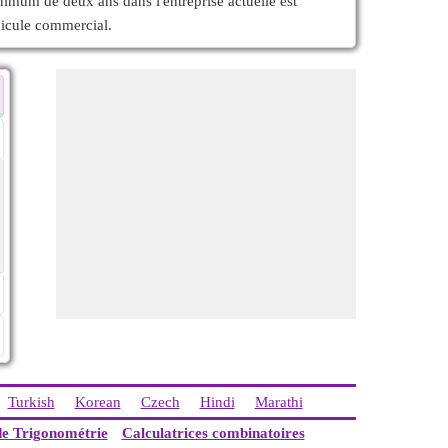
nimum de deux ans dans l'entreprise actuelle est
éhicule commercial.
Turkish
Korean
Czech
Hindi
Marathi
de Trigonométrie
Calculatrices combinatoires