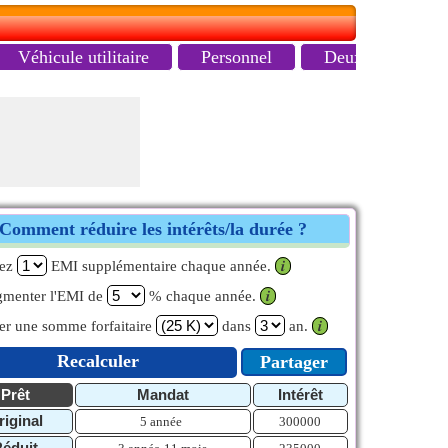
Véhicule utilitaire
Personnel
Deux-roues
Comment réduire les intérêts/la durée ?
yez
EMI supplémentaire chaque année.
𝒊
menter l'EMI de
% chaque année.
𝒊
er une somme forfaitaire
dans
an.
𝒊
Recalculer
Partager
Prêt
Mandat
Intérêt
riginal
5 année
300000
Réduit