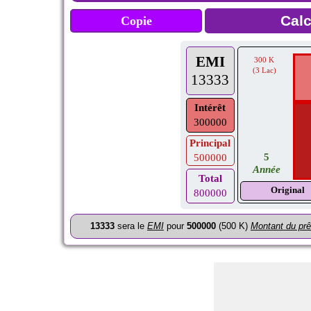
Copie
EMI
300 K
(3 Lac)
13333
Intérêt
300000
Principal
5
500000
Année
Total
Original
800000
13333
sera le
EMI
pour
500000
(500 K)
Montant du prê