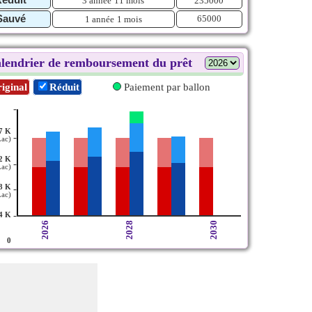
3 année
11 mois
235000
Sauvé
65000
1 année
1 mois
lendrier de remboursement du prêt
iginal
Réduit
Paiement par ballon
-
7 K
-
Lac)
2 K
-
Lac)
8 K
-
Lac)
-
4 K
2026
2028
2030
0