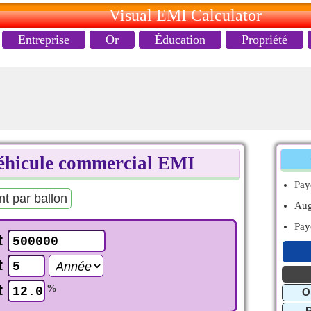
Visual EMI Calculator
Entreprise
Or
Éducation
Propriété
véhicule commercial EMI
Pa
t par ballon
Aug
Pay
t
t
t
%
O