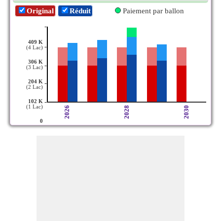
Original
Réduit
Paiement par ballon
-
409 K
-
(4 Lac)
306 K
-
(3 Lac)
204 K
-
(2 Lac)
-
102 K
(1 Lac)
2026
2028
2030
0