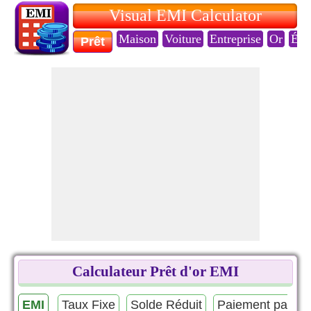
Visual EMI Calculator
Maison
Voiture
Entreprise
Or
Édu
Prêt
Calculateur Prêt d'or EMI
EMI
Taux Fixe
Solde Réduit
Paiement par bal