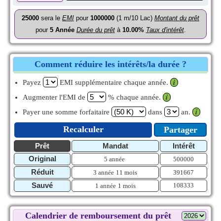
25000
sera le
EMI
pour
1000000
(1 m/10 Lac)
Montant du prêt
pour
5
Année
Durée du prêt
à
10.00%
Taux d'intérêt
.
Comment réduire les intérêts/la durée ?
Payez
EMI supplémentaire chaque année.
𝒊
Augmenter l'EMI de
% chaque année.
𝒊
Payer une somme forfaitaire
dans
an.
𝒊
Recalculer
Partager
Prêt
Mandat
Intérêt
Original
5 année
500000
Réduit
3 année
11 mois
391667
Sauvé
108333
1 année
1 mois
Calendrier de remboursement du prêt