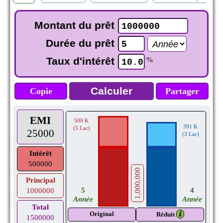
Montant du prêt
Durée du prêt
Taux d'intérêt
%
Copie
Partager
EMI
500 K
391 K
(5 Lac)
25000
(3 Lac)
Intérêt
500000
1,000,000
Principal
4
5
1000000
Année
Année
Total
Original
𝒊
Réduit
1500000