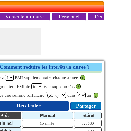
Véhicule utilitaire
Personnel
Deux-roues
Comment réduire les intérêts/la durée ?
yez
EMI supplémentaire chaque année.
𝒊
menter l'EMI de
% chaque année.
𝒊
er une somme forfaitaire
dans
an.
𝒊
Recalculer
Partager
Prêt
Mandat
Intérêt
riginal
15 année
825680
Réduit