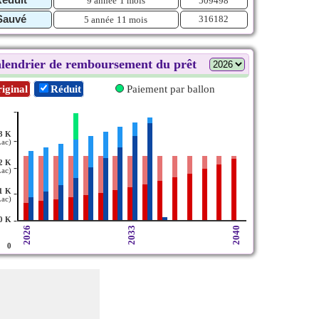
9 année
1 mois
509498
Sauvé
316182
5 année
11 mois
lendrier de remboursement du prêt
iginal
Réduit
Paiement par ballon
-
3 K
-
Lac)
2 K
-
Lac)
1 K
-
Lac)
-
0 K
2026
2033
2040
0