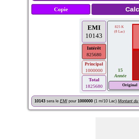
Copie
EMI
825 K
(8 Lac)
10143
Intérêt
825680
Principal
15
1000000
Année
Total
Original
1825680
10143
sera le
EMI
pour
1000000
(1 m/10 Lac)
Montant du 