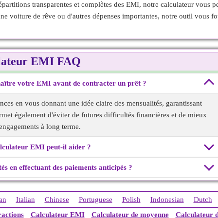
épartitions transparentes et complètes des EMI, notre calculateur vous p
 voiture de rêve ou d'autres dépenses importantes, notre outil vous fo
lateur EMI FAQ
naître votre EMI avant de contracter un prêt ?
ances en vous donnant une idée claire des mensualités, garantissant
rmet également d'éviter de futures difficultés financières et de mieux
 engagements à long terme.
ulateur EMI peut-il aider ?
és en effectuant des paiements anticipés ?
an
Italian
Chinese
Portuguese
Polish
Indonesian
Dutch
ractions
Calculateur EMI
Calculateur de moyenne
Calculateur 