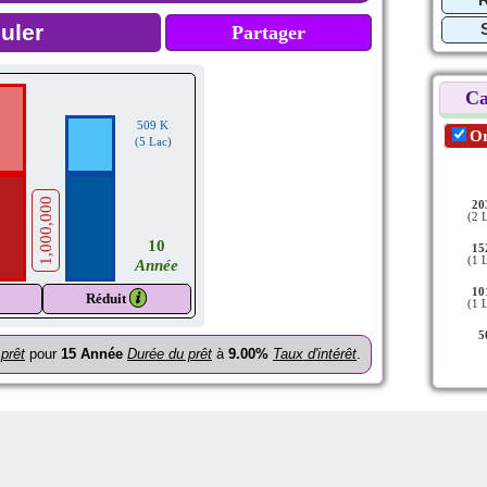
Partager
Ca
509 K
Or
(5 Lac)
1,000,000
20
(2 
10
15
(1 
Année
10
𝒊
Réduit
(1 
5
prêt
pour
15
Année
Durée du prêt
à
9.00%
Taux d'intérêt
.