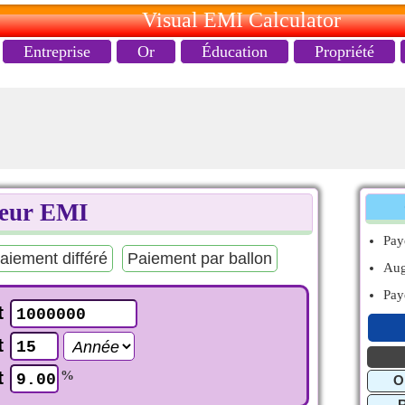
Visual EMI Calculator
Entreprise
Or
Éducation
Propriété
teur EMI
Pa
aiement différé
Paiement par ballon
Aug
Pay
t
t
t
%
O