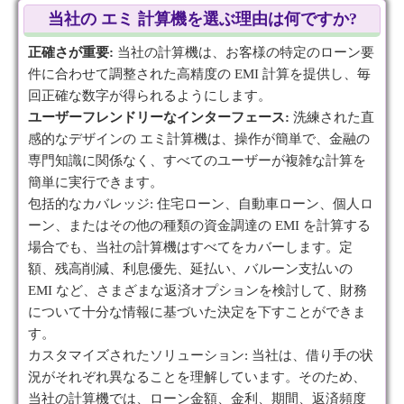
当社の エミ 計算機を選ぶ理由は何ですか?
正確さが重要:
当社の計算機は、お客様の特定のローン要
件に合わせて調整された高精度の EMI 計算を提供し、毎
回正確な数字が得られるようにします。
ユーザーフレンドリーなインターフェース:
洗練された直
感的なデザインの エミ計算機は、操作が簡単で、金融の
専門知識に関係なく、すべてのユーザーが複雑な計算を
簡単に実行できます。
包括的なカバレッジ: 住宅ローン、自動車ローン、個人ロ
ーン、またはその他の種類の資金調達の EMI を計算する
場合でも、当社の計算機はすべてをカバーします。定
額、残高削減、利息優先、延払い、バルーン支払いの
EMI など、さまざまな返済オプションを検討して、財務
について十分な情報に基づいた決定を下すことができま
す。
カスタマイズされたソリューション: 当社は、借り手の状
況がそれぞれ異なることを理解しています。そのため、
当社の計算機では、ローン金額、金利、期間、返済頻度