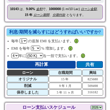
10143
は、
9.00%
金利
で、
1000000
(1 m/10 Lac)
ローン金額
、
15
年
ローン期間
、
分期付款
となります。
利息/期間を減らすにはどうすればいいですか?
毎年
の追加 EMI を支払います。
𝒊
EMI を毎年
% 増加します。
𝒊
年に
を一括で支払います。
𝒊
再計算
共有
ローン
在職期間
興味
オリジナル
15 年
825680
削減
9 年
1 月
509498
保存しました
316182
5 年
11 ヶ月
ローン支払いスケジュール