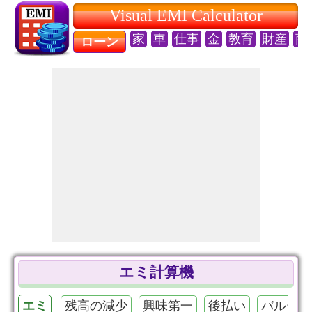
Visual EMI Calculator
家
車
仕事
金
教育
財産
商
ローン
エミ計算機
エミ
残高の減少
興味第一
後払い
バルーン