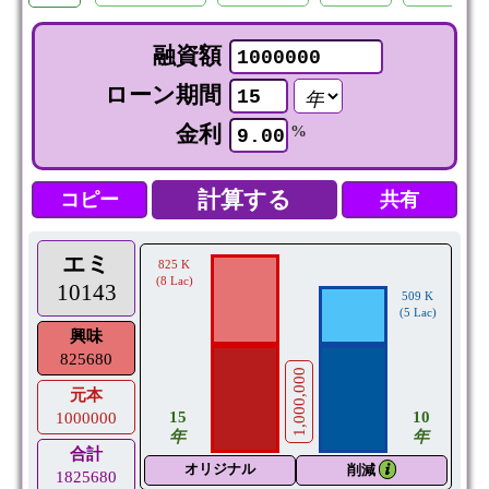
融資額
ローン期間
金利
%
コピー
共有
エミ
825 K
(8 Lac)
10143
509 K
(5 Lac)
興味
825680
1,000,000
元本
10
15
1000000
年
年
合計
オリジナル
𝒊
削減
1825680