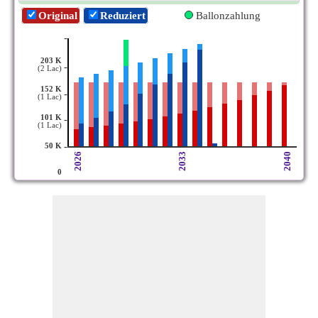
Original
Reduziert
Ballonzahlung
-
203 K
-
(2 Lac)
152 K
-
(1 Lac)
101 K
-
(1 Lac)
-
50 K
2026
2033
2040
0