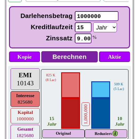
Darlehensbetrag
Kreditlaufzeit
Zinssatz
%
Kopie
Aktie
EMI
825 K
(8 Lac)
10143
509 K
(5 Lac)
Interesse
825680
1,000,000
Kapital
10
15
1000000
Jahr
Jahr
Gesamt
Original
𝒊
Reduziert
1825680