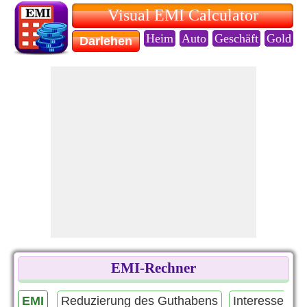
Visual EMI Calculator
Heim
Auto
Geschäft
Gold
B
Darlehen
EMI-Rechner
EMI
Reduzierung des Guthabens
Interesse zue