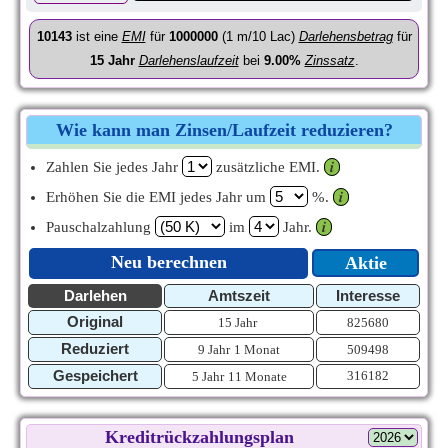
10143
ist eine
EMI
für
1000000
(1 m/10 Lac)
Darlehensbetrag
für
15
Jahr
Darlehenslaufzeit
bei
9.00%
Zinssatz
.
Wie kann man Zinsen/Laufzeit reduzieren?
Zahlen Sie jedes Jahr
zusätzliche EMI.
𝒊
Erhöhen Sie die EMI jedes Jahr um
%.
𝒊
Pauschalzahlung
im
Jahr.
𝒊
Neu berechnen
Aktie
Darlehen
Amtszeit
Interesse
Original
15 Jahr
825680
Reduziert
9 Jahr
1 Monat
509498
Gespeichert
316182
5 Jahr
11 Monate
Kreditrückzahlungsplan