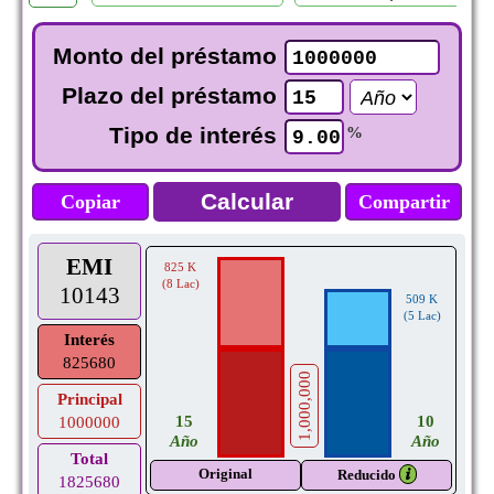
Monto del préstamo
Plazo del préstamo
Tipo de interés
%
Copiar
Compartir
EMI
825 K
(8 Lac)
10143
509 K
(5 Lac)
Interés
825680
1,000,000
Principal
10
15
1000000
Año
Año
Total
Original
𝒊
Reducido
1825680