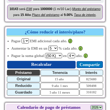
10143
será
EMI
para
1000000
(1 m/10 Lac)
Monto del préstamo
para
15
Año
Plazo del préstamo
al
9.00%
Tasa de interés
.
¿Cómo reducir el interés/plazo?
Pague
EMI adicional cada año.
𝒊
Aumentar la EMI en un
% cada año.
𝒊
Pague la suma global
en
año.
𝒊
Recalcular
Compartir
Préstamo
Tenencia
Interés
Original
15 año
825680
Reducido
9 año
1 mes
509498
Guardado
316182
5 año
11 meses
Calendario de pago de préstamos