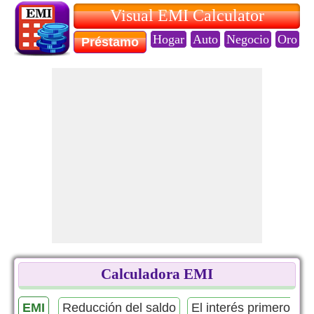
Visual EMI Calculator
Hogar
Auto
Negocio
Oro
E
Préstamo
Calculadora EMI
EMI
Reducción del saldo
El interés primero
P