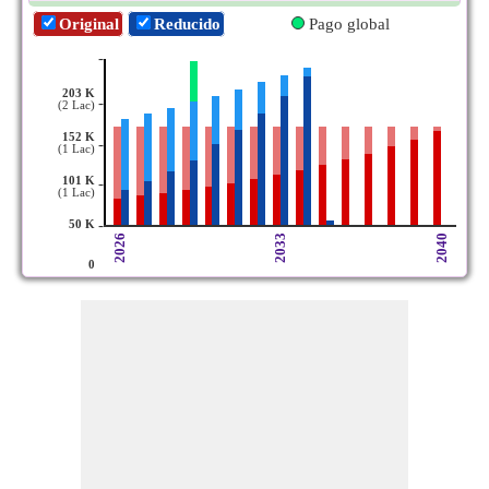
Original
Reducido
Pago global
-
203 K
-
(2 Lac)
152 K
-
(1 Lac)
101 K
-
(1 Lac)
-
50 K
2026
2033
2040
0