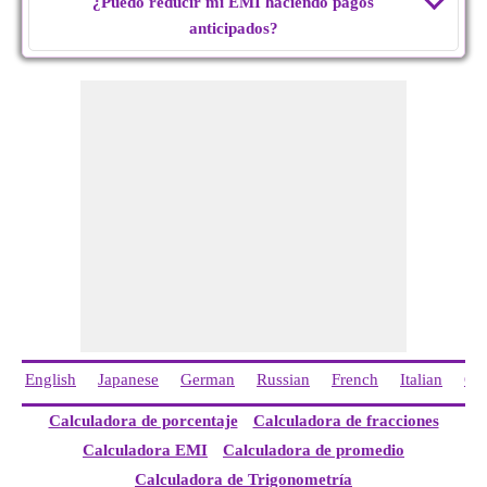
¿Puedo reducir mi EMI haciendo pagos
anticipados?
English
Japanese
German
Russian
French
Italian
Ch
Calculadora de porcentaje
Calculadora de fracciones
Calculadora EMI
Calculadora de promedio
Calculadora de Trigonometría