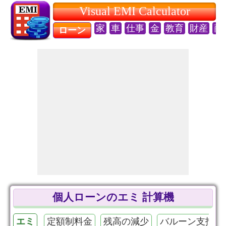
Visual EMI Calculator
家
車
仕事
金
教育
財産
商
ローン
個人ローンのエミ 計算機
エミ
定額制料金
残高の減少
バルーン支払い