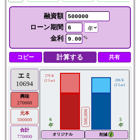
融資額
ローン期間
金利
%
コピー
共有
エミ
270 K
206 K
(2 Lac)
10694
(2 Lac)
興味
270000
500,000
元本
5
6
500000
年
年
合計
オリジナル
𝒊
削減
770000