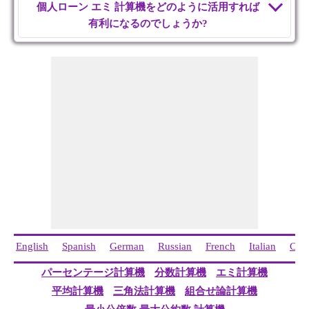
個人ローン エミ 計算機をどのように活用すれば
有利になるのでしょうか?
English
Spanish
German
Russian
French
Italian
Chi
パーセンテージ計算機
分数計算機
エミ計算機
平均計算機
三角法計算機
組合せ論計算機