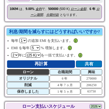
10694
は、
9.00%
金利
で、
500000
(500 K)
ローン金額
、
6
年
ロ
ーン期間
、
分期付款
となります。
利息/期間を減らすにはどうすればいいですか?
毎年
の追加 EMI を支払います。
𝒊
EMI を毎年
% 増加します。
𝒊
年に
を一括で支払います。
𝒊
再計算
共有
ローン
在職期間
興味
オリジナル
6 年
270000
削減
4 年
7 ヶ月
206250
保存しました
63750
1 年
5 ヶ月
ローン支払いスケジュール