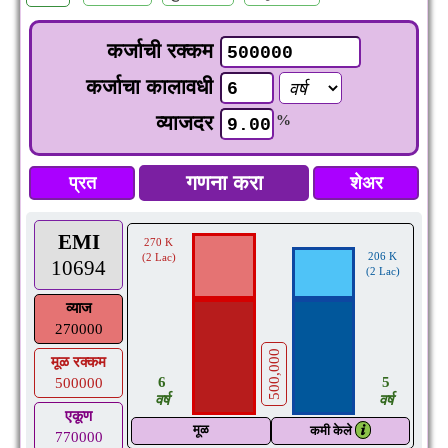
कर्जाची रक्कम
कर्जाचा कालावधी
व्याजदर
%
प्रत
शेअर
EMI
270 K
206 K
(2 Lac)
10694
(2 Lac)
व्याज
270000
500,000
मूळ रक्कम
5
6
500000
वर्ष
वर्ष
एकूण
मूळ
𝒊
कमी केले
770000