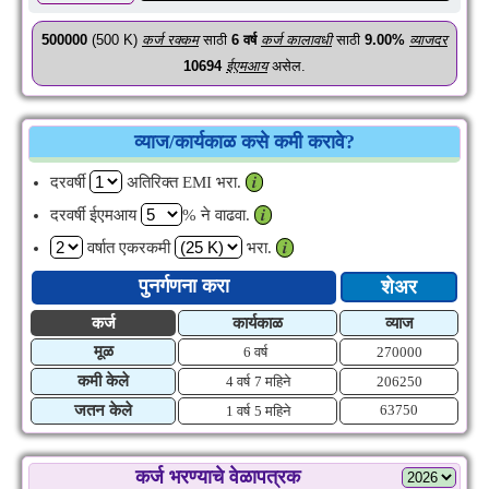
500000
(500 K)
कर्ज रक्कम
साठी
6
वर्ष
कर्ज कालावधी
साठी
9.00%
व्याजदर
10694
ईएमआय
असेल.
व्याज/कार्यकाळ कसे कमी करावे?
दरवर्षी
अतिरिक्त EMI भरा.
𝒊
दरवर्षी ईएमआय
% ने वाढवा.
𝒊
वर्षात एकरकमी
भरा.
𝒊
पुनर्गणना करा
शेअर
कर्ज
कार्यकाळ
व्याज
मूळ
6 वर्ष
270000
कमी केले
4 वर्ष
7 महिने
206250
जतन केले
63750
1 वर्ष
5 महिने
कर्ज भरण्याचे वेळापत्रक