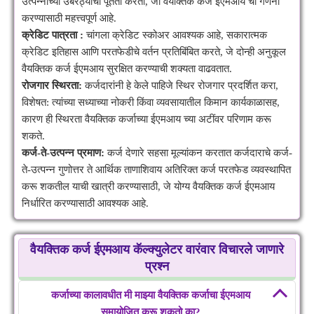
उत्पन्नाच्या उंबरठ्याची पूर्तता करतो, जो वैयक्तिक कर्ज ईएमआय ची गणना
करण्यासाठी महत्त्वपूर्ण आहे.
क्रेडिट पात्रता :
चांगला क्रेडिट स्कोअर आवश्यक आहे, सकारात्मक
क्रेडिट इतिहास आणि परतफेडीचे वर्तन प्रतिबिंबित करते, जे दोन्ही अनुकूल
वैयक्तिक कर्ज ईएमआय सुरक्षित करण्याची शक्यता वाढवतात.
रोजगार स्थिरता:
कर्जदारांनी हे केले पाहिजे स्थिर रोजगार प्रदर्शित करा,
विशेषत: त्यांच्या सध्याच्या नोकरी किंवा व्यवसायातील किमान कार्यकाळासह,
कारण ही स्थिरता वैयक्तिक कर्जाच्या ईएमआय च्या अटींवर परिणाम करू
शकते.
कर्ज-ते-उत्पन्न प्रमाण:
कर्ज देणारे सहसा मूल्यांकन करतात कर्जदाराचे कर्ज-
ते-उत्पन्न गुणोत्तर ते आर्थिक ताणाशिवाय अतिरिक्त कर्ज परतफेड व्यवस्थापित
करू शकतील याची खात्री करण्यासाठी, जे योग्य वैयक्तिक कर्ज ईएमआय
निर्धारित करण्यासाठी आवश्यक आहे.
वैयक्तिक कर्ज ईएमआय कॅल्क्युलेटर वारंवार विचारले जाणारे
प्रश्न
कर्जाच्या कालावधीत मी माझ्या वैयक्तिक कर्जाचा ईएमआय
समायोजित करू शकतो का?