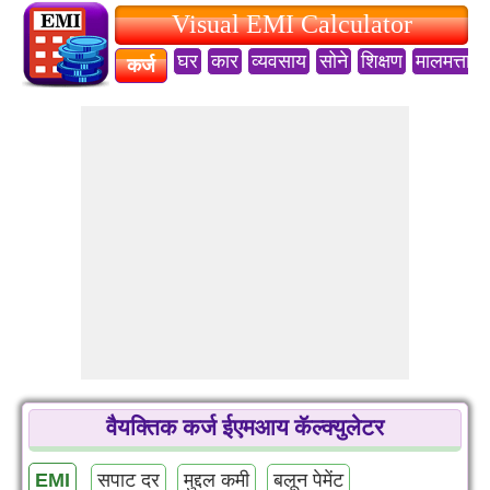
Visual EMI Calculator
घर
कार
व्यवसाय
सोने
शिक्षण
मालमत्ता
कर्ज
वैयक्तिक कर्ज ईएमआय कॅल्क्युलेटर
EMI
सपाट दर
मुद्दल कमी
बलून पेमेंट