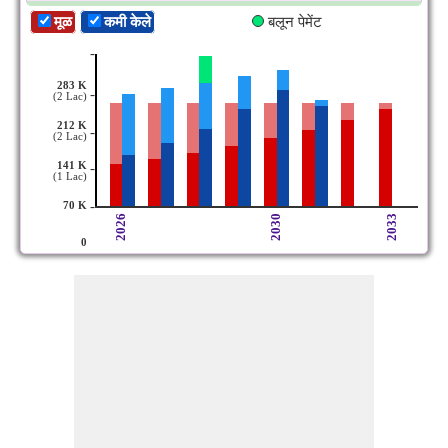
मूळ
कमी केले
बलून पेमेंट
-
283 K
-
(2 Lac)
212 K
-
(2 Lac)
141 K
-
(1 Lac)
-
70 K
2026
2030
2033
0