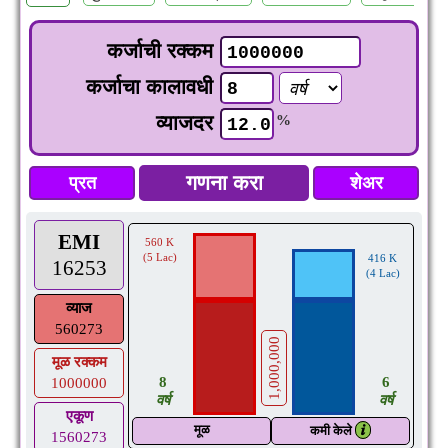
कर्जाची रक्कम
कर्जाचा कालावधी
व्याजदर
%
प्रत
शेअर
EMI
560 K
(5 Lac)
416 K
16253
(4 Lac)
व्याज
560273
1,000,000
मूळ रक्कम
8
6
1000000
वर्ष
वर्ष
एकूण
मूळ
𝒊
कमी केले
1560273