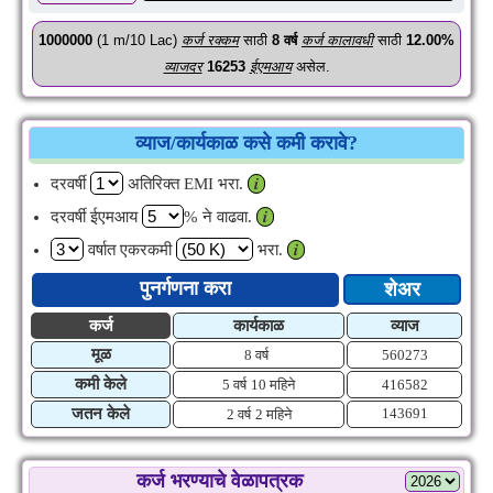
1000000
(1 m/10 Lac)
कर्ज रक्कम
साठी
8
वर्ष
कर्ज कालावधी
साठी
12.00%
व्याजदर
16253
ईएमआय
असेल.
व्याज/कार्यकाळ कसे कमी करावे?
दरवर्षी
अतिरिक्त EMI भरा.
𝒊
दरवर्षी ईएमआय
% ने वाढवा.
𝒊
वर्षात एकरकमी
भरा.
𝒊
पुनर्गणना करा
शेअर
कर्ज
कार्यकाळ
व्याज
मूळ
8 वर्ष
560273
कमी केले
5 वर्ष
10 महिने
416582
जतन केले
143691
2 वर्ष
2 महिने
कर्ज भरण्याचे वेळापत्रक