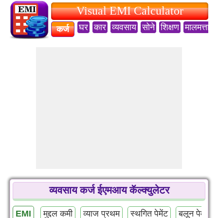
Visual EMI Calculator
घर
कार
व्यवसाय
सोने
शिक्षण
मालमत्ता
कर्ज
व्यवसाय कर्ज ईएमआय कॅल्क्युलेटर
EMI
मुद्दल कमी
व्याज प्रथम
स्थगित पेमेंट
बलून पेमेंट