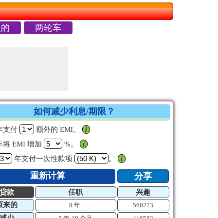
人的
两轮车
如何减少利息/期限？
年支付
额外的 EMI。
𝒊
将 EMI 增加
%。
𝒊
年支付一次性款项
。
𝒊
重新计算
分享
贷款
任职
兴趣
原来的
8 年
560273
减少