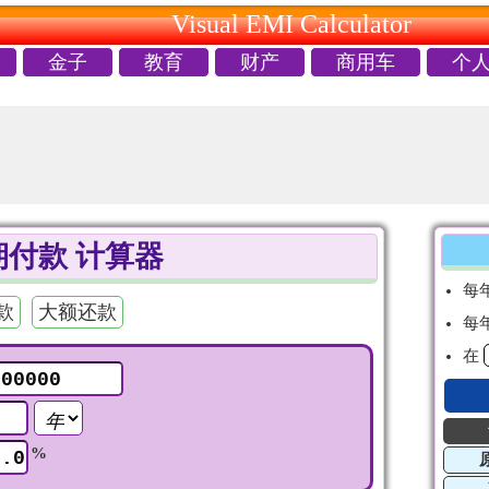
Visual EMI Calculator
金子
教育
财产
商用车
个
付款 计算器
每
款
大额还款
每年
在
%