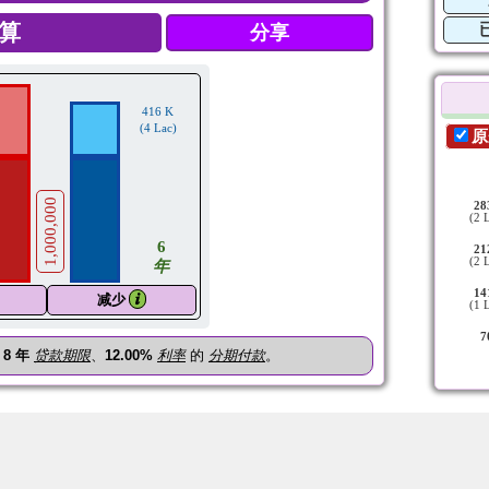
分享
416 K
(4 Lac)
原
1,000,000
28
(2 
6
21
(2 
年
14
𝒊
减少
(1 
7
、
8
年
贷款期限
、
12.00%
利率
的
分期付款
。