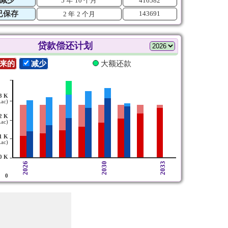
5 年
10 个月
416582
已保存
143691
2 年
2 个月
贷款偿还计划
来的
减少
大额还款
-
3 K
-
Lac)
2 K
-
Lac)
1 K
-
Lac)
-
0 K
2026
2030
2033
0