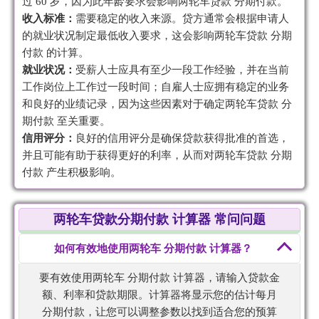
过 60 岁，因为此年龄要求会影响两轮车贷款 分期付款。
收入标准：
需要稳定的收入来源。贷方通常会根据申请人
的就业状况制定最低收入要求，这会影响两轮车贷款 分期
付款 的计算。
就业状况：
受薪人士应具有至少一段工作经验，并在当前
工作岗位上工作过一段时间；自雇人士应拥有稳定的业务
和良好的业绩记录，因为这些因素对于确定两轮车贷款 分
期付款 至关重要。
信用评分：
良好的信用评分是确保贷款获得批准的首选，
并且可能有助于获得更好的利率，从而对两轮车贷款 分期
付款 产生积极影响。
两轮车贷款分期付款 计算器 常问问题
如何有效地使用两轮车 分期付款 计算器？
要有效使用两轮车 分期付款 计算器，请输入贷款金
额、利率和贷款期限。计算器将显示您的估计每月
分期付款，让您可以调整参数以找到适合您的预算