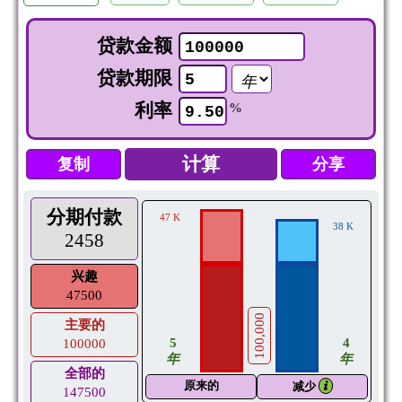
贷款金额
贷款期限
利率
%
复制
分享
分期付款
47 K
38 K
2458
兴趣
47500
100,000
主要的
5
4
100000
年
年
全部的
原来的
𝒊
减少
147500