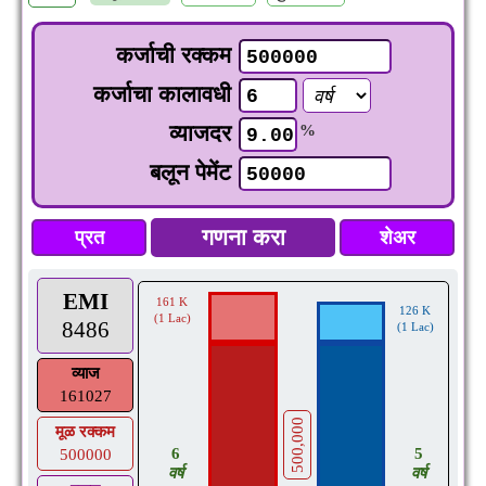
कर्जाची रक्कम
कर्जाचा कालावधी
व्याजदर
%
बलून पेमेंट
प्रत
शेअर
EMI
161 K
126 K
(1 Lac)
8486
(1 Lac)
व्याज
161027
500,000
मूळ रक्कम
6
5
500000
वर्ष
वर्ष