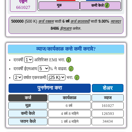
एकूण
मूळ
𝒊
कमी केले
661027
500000
(500 K)
कर्ज रक्कम
साठी
6
वर्ष
कर्ज कालावधी
साठी
9.00%
व्याजदर
8486
ईएमआय
असेल.
व्याज/कार्यकाळ कसे कमी करावे?
दरवर्षी
अतिरिक्त EMI भरा.
𝒊
दरवर्षी ईएमआय
% ने वाढवा.
𝒊
वर्षात एकरकमी
भरा.
𝒊
पुनर्गणना करा
शेअर
कर्ज
कार्यकाळ
व्याज
मूळ
6 वर्ष
161027
कमी केले
4 वर्ष
8 महिने
126593
जतन केले
34434
1 वर्ष
4 महिने