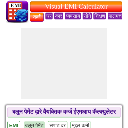
Visual EMI Calculator
घर
कार
व्यवसाय
सोने
शिक्षण
मालमत्ता
कर्ज
बलून पेमेंट द्वारे वैयक्तिक कर्ज ईएमआय कॅल्क्युलेटर
EMI
बलून पेमेंट
सपाट दर
मुद्दल कमी