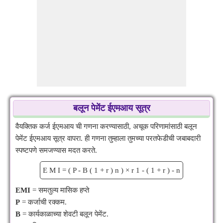
बलून पेमेंट ईएमआय सूत्र
वैयक्तिक कर्ज ईएमआय ची गणना करण्यासाठी, अचूक परिणामांसाठी बलून
पेमेंट ईएमआय सूत्र वापरा. ही गणना तुम्हाला तुमच्या परतफेडीची जबाबदारी
स्पष्टपणे समजण्यास मदत करते.
E
M
I
=
(
P
-
B
(
1
+
r
)
n
)
×
r
1
-
(
1
+
r
)
-
n
EMI
= समतुल्य मासिक हप्ते
P
= कर्जाची रक्कम.
B
= कार्यकाळाच्या शेवटी बलून पेमेंट.