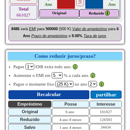
Ano
Ano
Total
Original
𝒊
Reduzido
661027
8486
será
EMI
para
500000
(500 K)
Valor do empréstimo
para
6
Ano
Prazo do empréstimo
a
9.00%
Taxa de juros
.
Como reduzir juros/prazo?
Pague
EMI extra todo ano.
𝒊
Aumentar o EMI em
% a cada ano.
𝒊
Pague o montante fixo
no ano
.
𝒊
Recalcular
partilhar
Empréstimo
Posse
Interesse
Original
6 ano
161027
Reduzido
4 ano
8 meses
126593
Salvo
34434
1 ano
4 meses