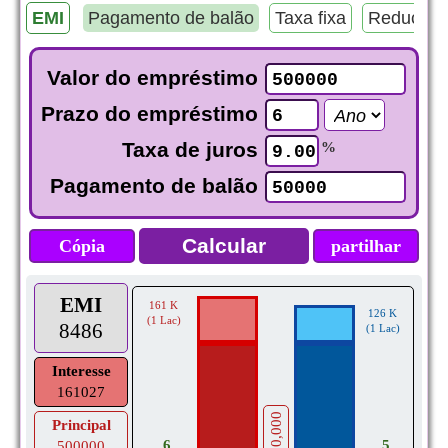
EMI
Pagamento de balão
Taxa fixa
Redução 
Valor do empréstimo
Prazo do empréstimo
Taxa de juros
%
Pagamento de balão
Cópia
partilhar
EMI
161 K
126 K
(1 Lac)
8486
(1 Lac)
Interesse
161027
500,000
Principal
6
5
500000