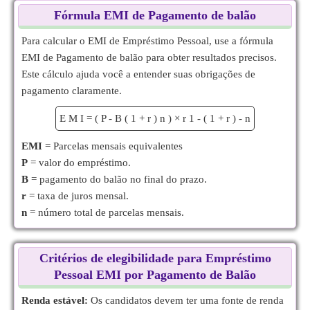
Fórmula EMI de Pagamento de balão
Para calcular o EMI de Empréstimo Pessoal, use a fórmula
EMI de Pagamento de balão para obter resultados precisos.
Este cálculo ajuda você a entender suas obrigações de
pagamento claramente.
E
M
I
=
(
P
-
B
(
1
+
r
)
n
)
×
r
1
-
(
1
+
r
)
-
n
EMI
= Parcelas mensais equivalentes
P
= valor do empréstimo.
B
= pagamento do balão no final do prazo.
r
= taxa de juros mensal.
n
= número total de parcelas mensais.
Critérios de elegibilidade para Empréstimo
Pessoal EMI por Pagamento de Balão
Renda estável:
Os candidatos devem ter uma fonte de renda