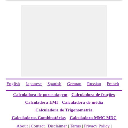
English
Japanese
Spanish
German
Russian
French
I
Calculadora de porcentagem
Calculadora de frações
Calculadora EMI
Calculadora de média
Calculadora de Trigonometria
Calculadoras Combinatórias
Calculadora MMC MDC
About
|
Contact
|
Disclaimer
|
Terms
|
Privacy Policy
|