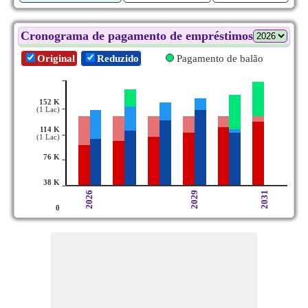
Cronograma de pagamento de empréstimos
Original
Reduzido
Pagamento de balão
-
152 K
-
(1 Lac)
114 K
-
(1 Lac)
76 K
-
38 K
-
2026
2029
2031
0