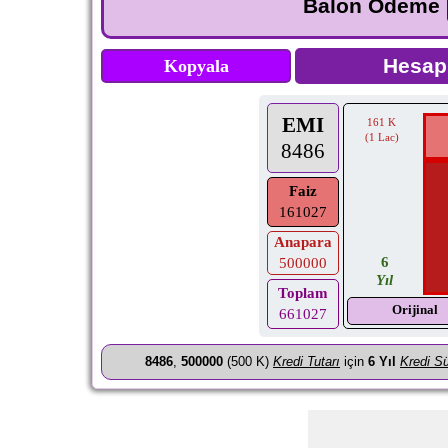
Balon Ödeme
Kopyala
EMI
161 K
(1 Lac)
8486
Faiz
161027
Anapara
6
500000
Yıl
Toplam
Orijinal
661027
8486
,
500000
(500 K)
Kredi Tutarı
için
6
Yıl
Kredi Sü