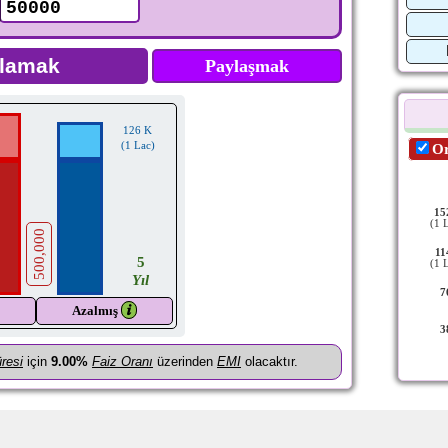
Paylaşmak
126 K
(1 Lac)
Or
15
(1 
500,000
11
5
(1 
Yıl
7
𝒊
Azalmış
3
resi
için
9.00%
Faiz Oranı
üzerinden
EMI
olacaktır.