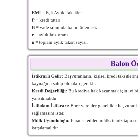
EMI
= Eşit Aylık Taksitler
P
= kredi tutarı.
B
= vade sonunda balon ödemesi.
r
= aylık faiz oranı.
n
= toplam aylık taksit sayısı.
Balon Öd
İstikrarlı Gelir:
Başvuranların, kişisel kredi taksitlerin
kaynağına sahip olmaları gerekir.
Kredi Değerliliği:
Bu krediye hak kazanmak için iyi bir 
yansıtmalıdır.
İstihdam İstikrarı:
Borç verenler genellikle başvuranlar
sağlamasını ister.
Mülk Uyumluluğu:
Finanse edilen mülk, temiz tapu sene
karşılamalıdır.