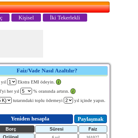
aç
Kişisel
İki Tekerlekli
Faiz/Vade Nasıl Azaltılır?
 yıl
Ekstra EMI ödeyin.
𝒊
'yi her yıl
% oranında artırın.
𝒊
tutarındaki toplu ödemeyi
yıl içinde yapın.
Yeniden hesapla
Paylaşmak
Borç
Süresi
Faiz
Orijinal
6 yıl
161027