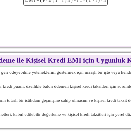
E
M
I
=
(
P
-
B
(
1
+
r
)
n
)
×
r
1
-
(
1
+
r
)
-
n
eme ile Kişisel Kredi EMI için Uygunluk K
i geri ödeyebilme yeteneklerini göstermek için maaşlı bir işte veya kendi i
kredi puanı, özellikle balon ödemeli kişisel kredi taksitleri için sorum
ın tutarlı bir istihdam geçmişine sahip olmasını ve kişisel kredi taksit ö
tleri, kabul edilebilir değerleme ve kişisel kredi taksitleri için yerel d