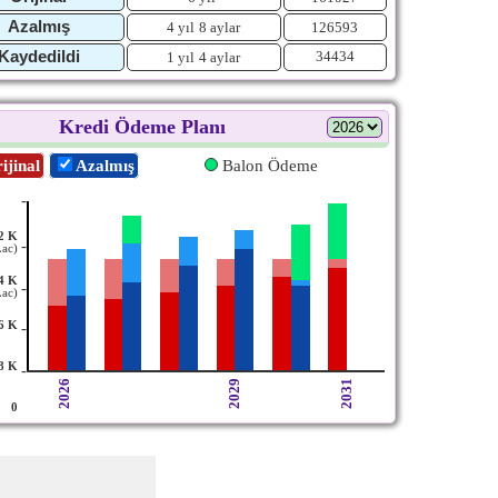
Azalmış
4 yıl
8 aylar
126593
Kaydedildi
34434
1 yıl
4 aylar
Kredi Ödeme Planı
ijinal
Azalmış
Balon Ödeme
-
2 K
-
Lac)
4 K
-
Lac)
6 K
-
8 K
-
2026
2029
2031
0