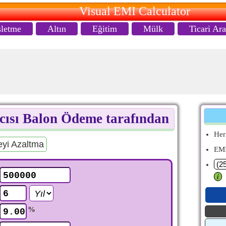
Visual EMI Calculator
şletme
Altın
Eğitim
Mülk
Ticari Ar
cısı Balon Ödeme tarafından
Her
eyi Azaltma
EMI
𝒊
%