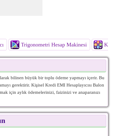
cı
Trigonometri Hesap Makinesi
Kombinatorik
arak bilinen büyük bir toplu ödeme yapmayı içerir. Bu
ayı gerektirir. Kişisel Kredi EMI Hesaplayıcısı Balon
ak için aylık ödemelerinizi, faizinizi ve anaparanızı
ın