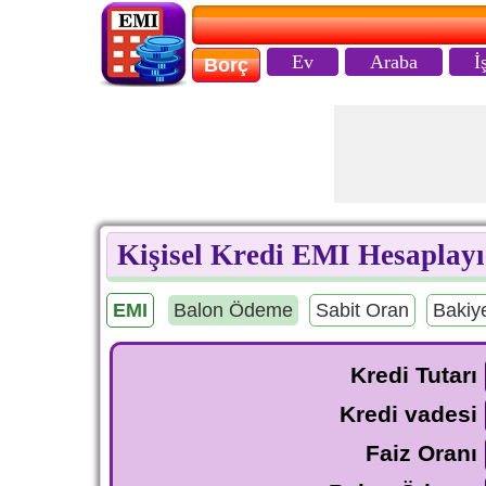
Ev
Araba
İ
Borç
Kişisel Kredi EMI Hesaplayı
EMI
Balon Ödeme
Sabit Oran
Bakiy
Kredi Tutarı
Kredi vadesi
Faiz Oranı