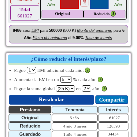
Año
Año
Total
Original
𝒊
Reducido
661027
8486
será
EMI
para
500000
(500 K)
Monto del préstamo
para
6
Año
Plazo del préstamo
al
9.00%
Tasa de interés
.
¿Cómo reducir el interés/plazo?
Pague
EMI adicional cada año.
𝒊
Aumentar la EMI en un
% cada año.
𝒊
Pague la suma global
en
año.
𝒊
Recalcular
Compartir
Préstamo
Tenencia
Interés
Original
6 año
161027
Reducido
4 año
8 meses
126593
Guardado
34434
1 año
4 meses