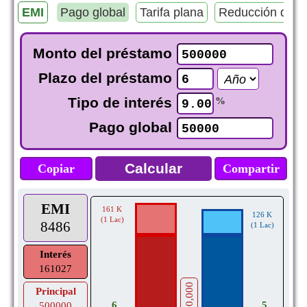
EMI
Pago global
Tarifa plana
Reducción del s
Monto del préstamo
Plazo del préstamo
Tipo de interés
%
Pago global
Copiar
Compartir
EMI
161 K
126 K
(1 Lac)
8486
(1 Lac)
Interés
161027
500,000
Principal
6
5
500000