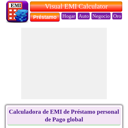
Visual EMI Calculator
Hogar
Auto
Negocio
Oro
E
Préstamo
Calculadora de EMI de Préstamo personal
de Pago global