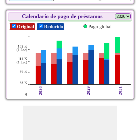
Calendario de pago de préstamos
Original
Reducido
Pago global
-
152 K
-
(1 Lac)
114 K
-
(1 Lac)
76 K
-
38 K
-
2026
2029
2031
0