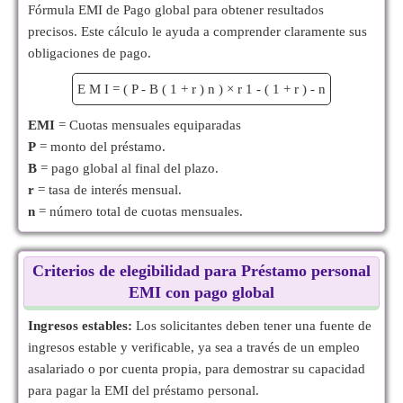
Fórmula EMI de Pago global para obtener resultados
precisos. Este cálculo le ayuda a comprender claramente sus
obligaciones de pago.
E
M
I
=
(
P
-
B
(
1
+
r
)
n
)
×
r
1
-
(
1
+
r
)
-
n
EMI
= Cuotas mensuales equiparadas
P
= monto del préstamo.
B
= pago global al final del plazo.
r
= tasa de interés mensual.
n
= número total de cuotas mensuales.
Criterios de elegibilidad para Préstamo personal
EMI con pago global
Ingresos estables:
Los solicitantes deben tener una fuente de
ingresos estable y verificable, ya sea a través de un empleo
asalariado o por cuenta propia, para demostrar su capacidad
para pagar la EMI del préstamo personal.