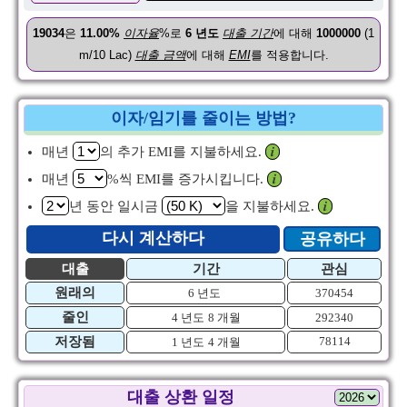
19034
은
11.00%
이자율
%로
6
년도
대출 기간
에 대해
1000000
(1
m/10 Lac)
대출 금액
에 대해
EMI
를 적용합니다.
이자/임기를 줄이는 방법?
매년
의 추가 EMI를 지불하세요.
𝒊
매년
%씩 EMI를 증가시킵니다.
𝒊
년 동안 일시금
을 지불하세요.
𝒊
다시 계산하다
공유하다
대출
기간
관심
원래의
6 년도
370454
줄인
4 년도
8 개월
292340
저장됨
78114
1 년도
4 개월
대출 상환 일정