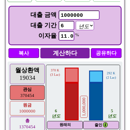
대출 금액
대출 기간
이자율
%
복사
공유하다
월상환액
370 K
292 K
(3 Lac)
19034
(2 Lac)
관심
370454
1,000,000
원금
6
5
1000000
년도
년도
총
원래의
𝒊
줄인
1370454