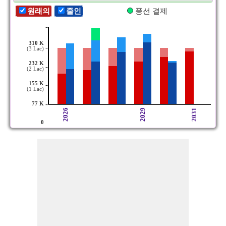
원래의
줄인
풍선 결제
-
310 K
-
(3 Lac)
232 K
-
(2 Lac)
155 K
-
(1 Lac)
-
77 K
2026
2029
2031
0