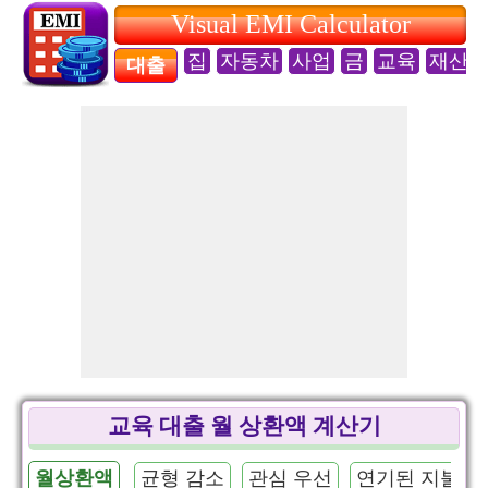
Visual EMI Calculator
집
자동차
사업
금
교육
재산
대출
교육 대출 월 상환액 계산기
월상환액
균형 감소
관심 우선
연기된 지불