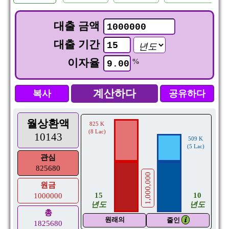
대출 금액
대출 기간
이자율
%
복사
공유하다
월상환액
825 K
(8 Lac)
10143
509 K
(5 Lac)
관심
825680
1,000,000
원금
10
15
1000000
년도
년도
총
원래의
𝒊
줄인
1825680