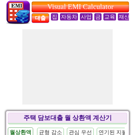
Visual EMI Calculator
집
자동차
사업
금
교육
재산
대출
주택 담보대출 월 상환액 계산기
월상환액
균형 감소
관심 우선
연기된 지불