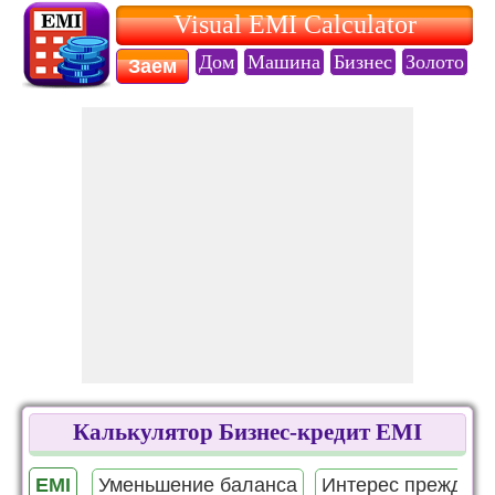
Visual EMI Calculator
Дом
Машина
Бизнес
Золото
О
Заем
Калькулятор Бизнес-кредит EMI
EMI
Уменьшение баланса
Интерес прежде в