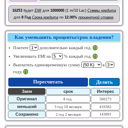
16253
будет
EMI
для
1000000
(1 m/10 Lac)
Суммы кредита
для
8
Год
Срока кредита
по
12.00%
процентной ставке
.
Как уменьшить проценты/срок владения?
Платите
дополнительно каждый год.
𝒊
Увеличивать EMI на
% каждый год.
𝒊
Выплатить единовременную сумму
в
году.
𝒊
Пересчитать
Делить
Заем
срок
Интерес
Оригинал
8 год
560273
меньший
5 год
10 месяцев
416582
Сохранено
143691
2 год
2 месяцев