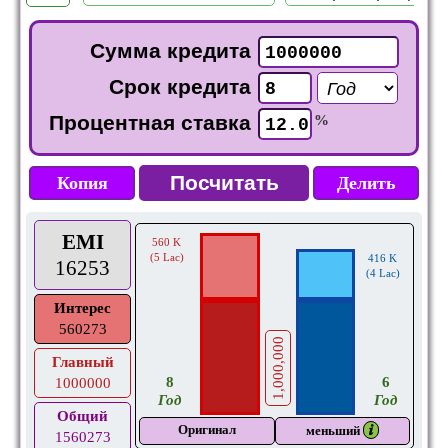
Сумма кредита
Срок кредита
Процентная ставка
%
Копия
Делить
EMI
560 K
(5 Lac)
416 K
16253
(4 Lac)
Интерес
560273
1,000,000
Главный
8
6
1000000
Год
Год
Общий
Оригинал
𝒊
меньший
1560273