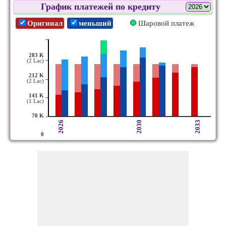
График платежей по кредиту
Оригинал
меньший
Шаровой платеж
-
283 K
-
(2 Lac)
212 K
-
(2 Lac)
141 K
-
(1 Lac)
-
70 K
2026
2030
2033
0