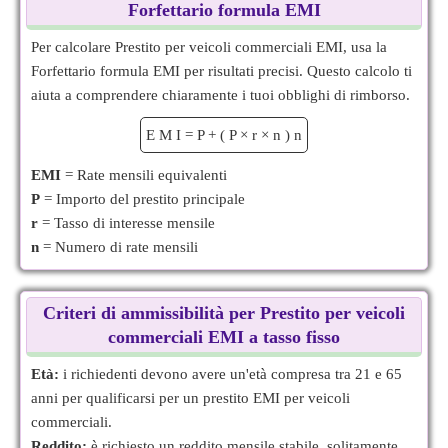
Forfettario formula EMI
Per calcolare Prestito per veicoli commerciali EMI, usa la
Forfettario formula EMI per risultati precisi. Questo calcolo ti
aiuta a comprendere chiaramente i tuoi obblighi di rimborso.
E
M
I
=
P
+
(
P
×
r
×
n
)
n
EMI
= Rate mensili equivalenti
P
= Importo del prestito principale
r
= Tasso di interesse mensile
n
= Numero di rate mensili
Criteri di ammissibilità per Prestito per veicoli
commerciali EMI a tasso fisso
Età:
i richiedenti devono avere un'età compresa tra 21 e 65
anni per qualificarsi per un prestito EMI per veicoli
commerciali.
Reddito:
è richiesto un reddito mensile stabile, solitamente