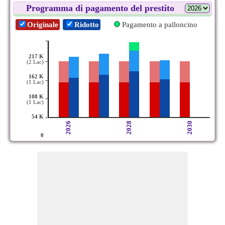
Programma di pagamento del prestito
Originale
Ridotto
Pagamento a palloncino
-
217 K
-
(2 Lac)
162 K
-
(1 Lac)
108 K
-
(1 Lac)
-
54 K
2026
2028
2030
0