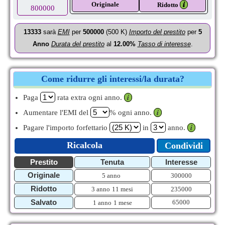
Originale
𝒊
Ridotto
800000
13333
sarà
EMI
per
500000
(500 K)
Importo del prestito
per
5
Anno
Durata del prestito
al
12.00%
Tasso di interesse
.
Come ridurre gli interessi/la durata?
Paga
rata extra ogni anno.
𝒊
Aumentare l'EMI del
% ogni anno.
𝒊
Pagare l'importo forfettario
in
anno.
𝒊
Ricalcola
Condividi
Prestito
Tenuta
Interesse
Originale
5 anno
300000
Ridotto
3 anno
11 mesi
235000
Salvato
65000
1 anno
1 mese