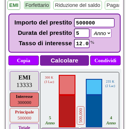
EMI
Forfettario
Riduzione del saldo
Pagament
Importo del prestito
Durata del prestito
Tasso di interesse
%
Copia
Condividi
EMI
300 K
235 K
(3 Lac)
13333
(2 Lac)
Interesse
300000
500,000
Principale
5
4
500000
Anno
Anno
Totale