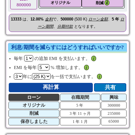
オリジナル
𝒊
削減
800000
13333
は、
12.00%
金利
で、
500000
(500 K)
ローン金額
、
5
年
ロ
ーン期間
、
分期付款
となります。
利息/期間を減らすにはどうすればいいですか?
毎年
の追加 EMI を支払います。
𝒊
EMI を毎年
% 増加します。
𝒊
年に
を一括で支払います。
𝒊
再計算
共有
ローン
在職期間
興味
オリジナル
5 年
300000
削減
3 年
11 ヶ月
235000
保存しました
65000
1 年
1 月