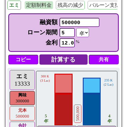
エミ
定額制料金
残高の減少
バルーン支払い
融資額
ローン期間
金利
%
コピー
共有
エミ
300 K
235 K
(3 Lac)
13333
(2 Lac)
興味
300000
500,000
元本
5
4
500000
年
年
合計