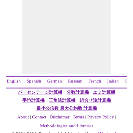
English
Spanish
German
Russian
French
Italian
Chi
パーセンテージ計算機
分数計算機
エミ計算機
平均計算機
三角法計算機
組合せ論計算機
最小公倍数 最大公約数 計算機
About
|
Contact
|
Disclaimer
|
Terms
|
Privacy Policy
|
Methodologies and Libraries