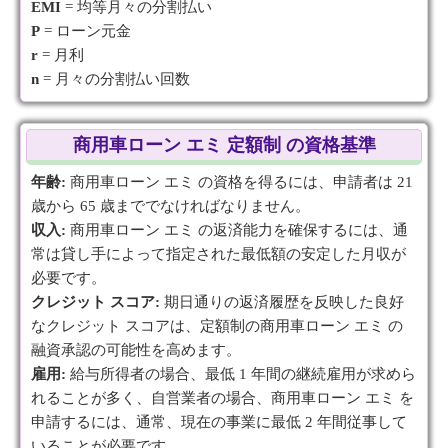
EMI
= 均等月々の分割払い
P
= ローン元金
r
= 月利
n
= 月々の分割払い回数
商用車ローン エミ 定額制 の資格基準
年齢:
商用車ローン エミ の資格を得るには、申請者は 21
歳から 65 歳まででなければなりません。
収入:
商用車ローン エミ の返済能力を確保するには、通
常は貸し手によって指定された最低額の安定した月収が
必要です。
クレジット スコア:
期日通りの返済履歴を反映した良好
なクレジット スコアは、定額制の商用車ローン エミ の
融資承認の可能性を高めます。
雇用:
給与所得者の場合、最低 1 年間の継続雇用が求めら
れることが多く、自営業者の場合、商用車ローン エミ を
申請するには、通常、現在の事業に最低 2 年間従事して
いることが必要です。