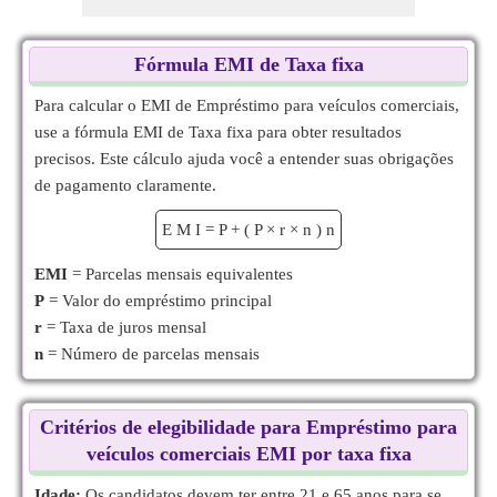
Fórmula EMI de Taxa fixa
Para calcular o EMI de Empréstimo para veículos comerciais,
use a fórmula EMI de Taxa fixa para obter resultados
precisos. Este cálculo ajuda você a entender suas obrigações
de pagamento claramente.
E
M
I
=
P
+
(
P
×
r
×
n
)
n
EMI
= Parcelas mensais equivalentes
P
= Valor do empréstimo principal
r
= Taxa de juros mensal
n
= Número de parcelas mensais
Critérios de elegibilidade para Empréstimo para
veículos comerciais EMI por taxa fixa
Idade:
Os candidatos devem ter entre 21 e 65 anos para se