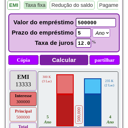
EMI
Taxa fixa
Redução do saldo
Pagamento 
Valor do empréstimo
Prazo do empréstimo
Taxa de juros
%
Cópia
partilhar
EMI
300 K
235 K
(3 Lac)
13333
(2 Lac)
Interesse
300000
500,000
Principal
5
4
500000
Ano
Ano
Total