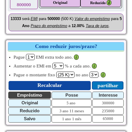
Original
𝒊
Reduzido
800000
13333
será
EMI
para
500000
(500 K)
Valor do empréstimo
para
5
Ano
Prazo do empréstimo
a
12.00%
Taxa de juros
.
Como reduzir juros/prazo?
Pague
EMI extra todo ano.
𝒊
Aumentar o EMI em
% a cada ano.
𝒊
Pague o montante fixo
no ano
.
𝒊
Recalcular
partilhar
Empréstimo
Posse
Interesse
Original
5 ano
300000
Reduzido
3 ano
11 meses
235000
Salvo
65000
1 ano
1 mês