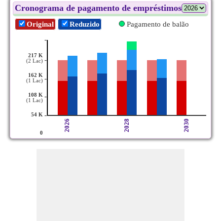
Cronograma de pagamento de empréstimos
Original
Reduzido
Pagamento de balão
-
217 K
-
(2 Lac)
162 K
-
(1 Lac)
108 K
-
(1 Lac)
-
54 K
2026
2028
2030
0