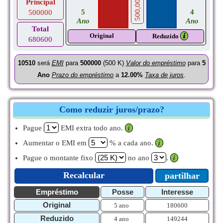
500,000
Principal
5
4
500000
Ano
Ano
Total
Original
𝒊
Reduzido
680600
10510
será
EMI
para
500000
(500 K)
Valor do empréstimo
para
5
Ano
Prazo do empréstimo
a
12.00%
Taxa de juros
.
Como reduzir juros/prazo?
Pague
EMI extra todo ano.
𝒊
Aumentar o EMI em
% a cada ano.
𝒊
Pague o montante fixo
no ano
.
𝒊
Recalcular
partilhar
Empréstimo
Posse
Interesse
Original
5 ano
180600
Reduzido
4 ano
149244