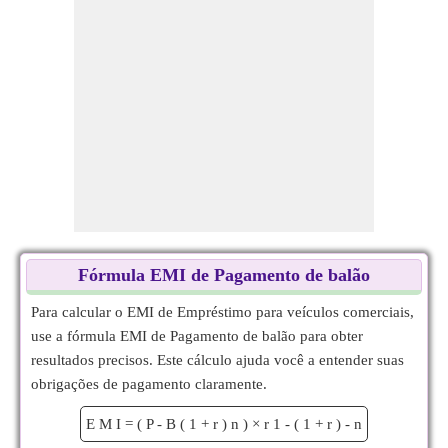
Fórmula EMI de Pagamento de balão
Para calcular o EMI de Empréstimo para veículos comerciais,
use a fórmula EMI de Pagamento de balão para obter
resultados precisos. Este cálculo ajuda você a entender suas
obrigações de pagamento claramente.
E
M
I
=
(
P
-
B
(
1
+
r
)
n
)
×
r
1
-
(
1
+
r
)
-
n