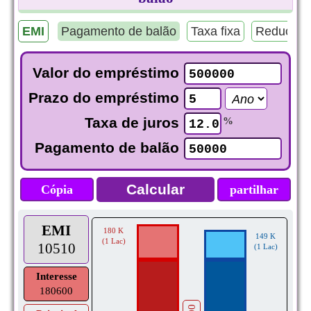
EMI
Pagamento de balão
Taxa fixa
Redução 
Valor do empréstimo
Prazo do empréstimo
Taxa de juros
%
Pagamento de balão
Cópia
partilhar
EMI
180 K
149 K
(1 Lac)
10510
(1 Lac)
Interesse
180600