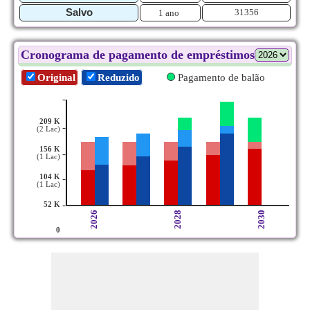
Salvo
31356
1 ano
Cronograma de pagamento de empréstimos
Original
Reduzido
Pagamento de balão
-
209 K
-
(2 Lac)
156 K
-
(1 Lac)
104 K
-
(1 Lac)
-
52 K
2026
2028
2030
0