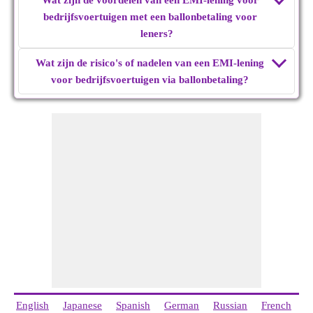
Wat zijn de voordelen van een EMI-lening voor
bedrijfsvoertuigen met een ballonbetaling voor
leners?
Wat zijn de risico's of nadelen van een EMI-lening
voor bedrijfsvoertuigen via ballonbetaling?
English
Japanese
Spanish
German
Russian
French
I