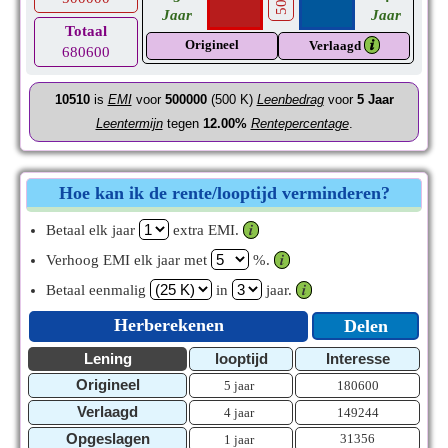
Jaar
Jaar
Totaal
Origineel
𝒊
Verlaagd
680600
10510
is
EMI
voor
500000
(500 K)
Leenbedrag
voor
5
Jaar
Leentermijn
tegen
12.00%
Rentepercentage
.
Hoe kan ik de rente/looptijd verminderen?
Betaal elk jaar
extra EMI.
𝒊
Verhoog EMI elk jaar met
%.
𝒊
Betaal eenmalig
in
jaar.
𝒊
Herberekenen
Delen
Lening
looptijd
Interesse
Origineel
5 jaar
180600
Verlaagd
4 jaar
149244
Opgeslagen
31356
1 jaar