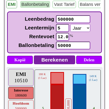
EMI
Ballonbetaling
Vast Tarief
Balans vermin
Leenbedrag
Leentermijn
Rentevoet
%
Ballonbetaling
Kopië
Delen
EMI
180 K
149 K
(1 Lac)
10510
(1 Lac)
Interesse
180600
500,000
Hoofdsom
5
4
500000