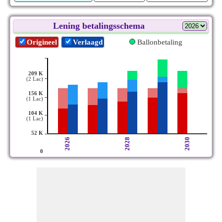
Lening betalingsschema
Origineel
Verlaagd
Ballonbetaling
-
209 K
-
(2 Lac)
156 K
-
(1 Lac)
104 K
-
(1 Lac)
-
52 K
2026
2028
2030
0