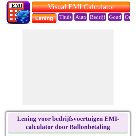
Visual EMI Calculator
Thuis
Auto
Bedrijf
Goud
Onde
Lening
Lening voor bedrijfsvoertuigen EMI-
calculator door Ballonbetaling