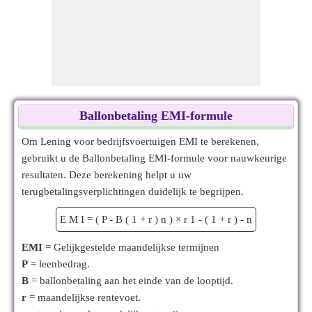
Ballonbetaling EMI-formule
Om Lening voor bedrijfsvoertuigen EMI te berekenen,
gebruikt u de Ballonbetaling EMI-formule voor nauwkeurige
resultaten. Deze berekening helpt u uw
terugbetalingsverplichtingen duidelijk te begrijpen.
E
M
I
=
(
P
-
B
(
1
+
r
)
n
)
×
r
1
-
(
1
+
r
)
-
n
EMI
= Gelijkgestelde maandelijkse termijnen
P
= leenbedrag.
B
= ballonbetaling aan het einde van de looptijd.
r
= maandelijkse rentevoet.