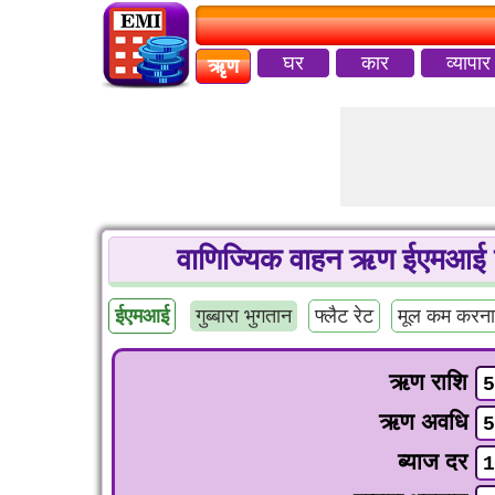
घर
कार
व्यापार
ऋृण
वाणिज्यिक वाहन ऋण ईएमआई कैलक
ईएमआई
गुब्बारा भुगतान
फ्लैट रेट
मूल कम करना
ऋण राशि
ऋण अवधि
ब्याज दर