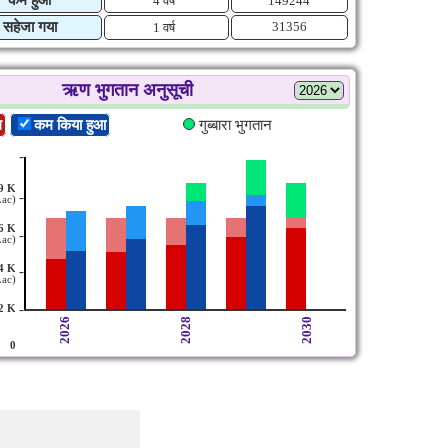
4 वर्ष
149244
सहेजा गया
31356
1 वर्ष
ऋण भुगतान अनुसूची
ल
कम किया हुआ
गुब्बारा भुगतान
-
9 K
-
Lac)
6 K
-
Lac)
4 K
-
Lac)
-
2 K
2026
2028
2030
0