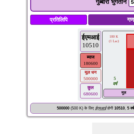
गुब्बारा भुगतान
प्रतिलिपि
ईएमआई
180 K
(1 Lac)
10510
ब्याज
180600
मूल धन
5
500000
वर्ष
कुल
मूल
680600
500000
(500 K) के लिए
ईएमआई
होगी
10510
,
5
वर्ष