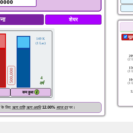
शेयर
मू
149 K
(1 Lac)
20
(2 
15
500,000
(1 
4
10
वर्ष
(1 
5
𝒊
कम हुआ
के लिए
ऋण राशि
ऋण अवधि
12.00%
ब्याज दर
पर।