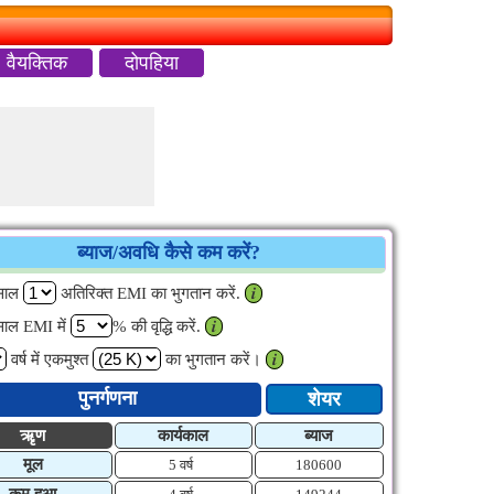
वैयक्तिक
दोपहिया
ब्याज/अवधि कैसे कम करें?
साल
अतिरिक्त EMI का भुगतान करें.
𝒊
साल EMI में
% की वृद्धि करें.
𝒊
वर्ष में एकमुश्त
का भुगतान करें।
𝒊
पुनर्गणना
शेयर
ऋृण
कार्यकाल
ब्याज
मूल
5 वर्ष
180600
कम हुआ