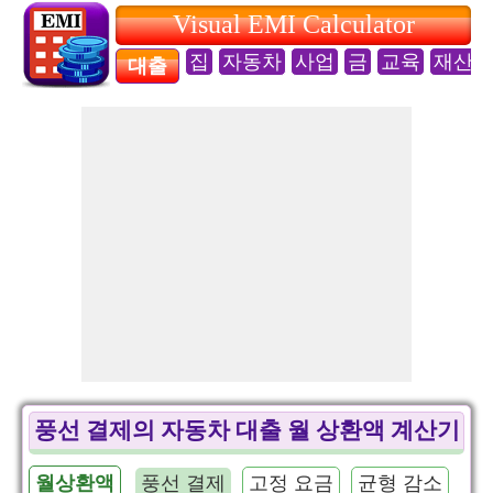
Visual EMI Calculator
집
자동차
사업
금
교육
재산
대출
풍선 결제의 자동차 대출 월 상환액 계산기
월상환액
풍선 결제
고정 요금
균형 감소