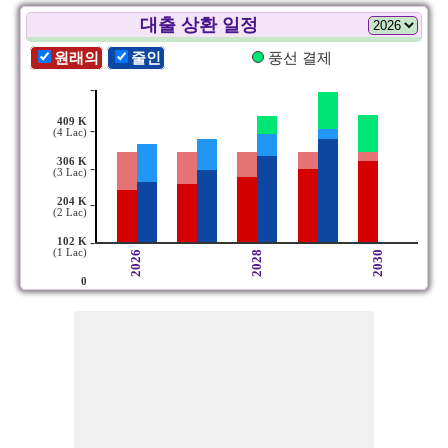
대출 상환 일정
원래의
줄인
풍선 결제
-
409 K
-
(4 Lac)
306 K
-
(3 Lac)
204 K
-
(2 Lac)
-
102 K
(1 Lac)
2026
2028
2030
0