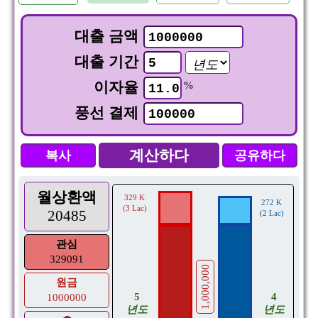
대출 금액
대출 기간
이자율
%
풍선 결제
복사
공유하다
월상환액
329 K
272 K
(3 Lac)
20485
(2 Lac)
관심
329091
1,000,000
원금
4
5
1000000
년도
년도