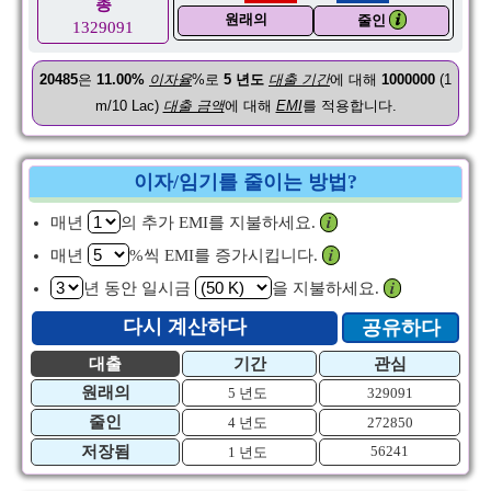
총
원래의
𝒊
줄인
1329091
20485
은
11.00%
이자율
%로
5
년도
대출 기간
에 대해
1000000
(1
m/10 Lac)
대출 금액
에 대해
EMI
를 적용합니다.
이자/임기를 줄이는 방법?
매년
의 추가 EMI를 지불하세요.
𝒊
매년
%씩 EMI를 증가시킵니다.
𝒊
년 동안 일시금
을 지불하세요.
𝒊
다시 계산하다
공유하다
대출
기간
관심
원래의
5 년도
329091
줄인
4 년도
272850
저장됨
56241
1 년도