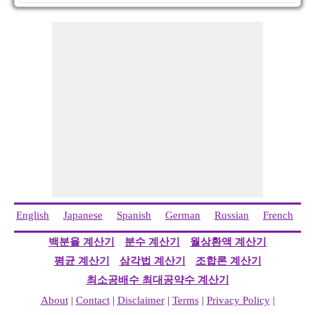
English
Japanese
Spanish
German
Russian
French
I
백분율 계산기
분수 계산기
월상환액 계산기
평균 계산기
삼각법 계산기
조합론 계산기
최소공배수 최대공약수 계산기
About
|
Contact
|
Disclaimer
|
Terms
|
Privacy Policy
|